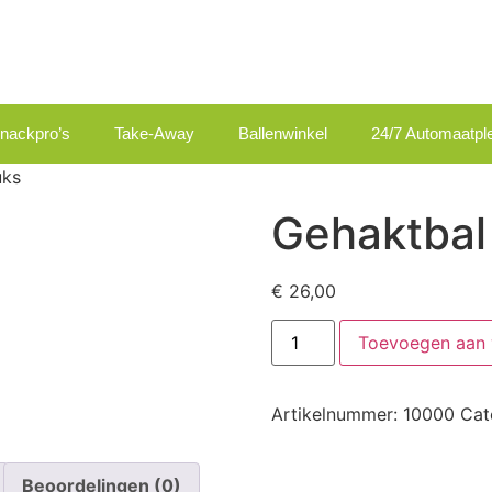
nackpro’s
Take-Away
Ballenwinkel
24/7 Automaatple
uks
Gehaktbal 
€
26,00
Toevoegen aan
Artikelnummer:
10000
Cat
Beoordelingen (0)